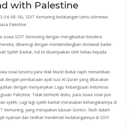
d with Palestine
-73 (16-08-18), SDIT Kemuning kedatangan tamu istimewa
aza Palestine.
swa siswa SDIT Kemuning dengan mengibarkan bendera
l mereka, dibarengi dengan mendendangkan sholawat badar.
ti Syekh Barkat, hal ini disampaikan oleh beliau kepada
wa siswi beserta para Wali Murid duduk rapih menantikan
ali dengan pembacaan ayat suci Al Quran yang dibacakan
lanjutkan dengan menyanyikan Lagu Kebangsaan Indonesia
aan Palestine. Tidak berhenti disitu, para siswa siswi pun
n syekh. Lagi lagi syekh barkat merasakan kehangatannya di
IT Kemuning, yang merupakan lulusan Gontor, fasih dalam
gat nyaman dan terlihat menikmati kedatangannya di SDIT