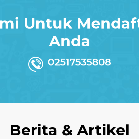
mi Untuk Mendaf
Anda
02517535808
Berita & Artikel