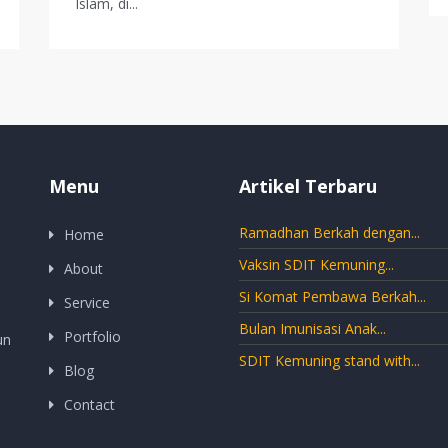
Islam, di...
Menu
Artikel Terbaru
Ramadhan Berkah dengan...
Home
Vaksin SDIT Kemuning...
About
Si Komat Pembawa Berkah...
Service
Bulan Imunisasi Anak...
Portfolio
un
SDIT Kemuning stand with...
Blog
Contact