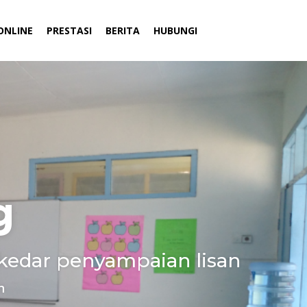
ONLINE
PRESTASI
BERITA
HUBUNGI
g
kedar penyampaian lisan
n