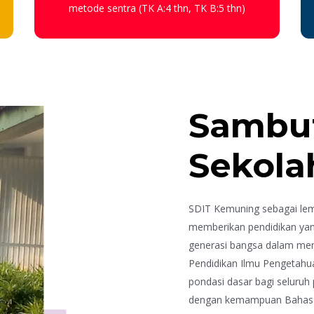
metode sentra (TK A:4 thn, TK B:5 thn)
Sambut
Sekola
SDIT Kemuning sebagai lem
memberikan pendidikan yan
generasi bangsa dalam me
Pendidikan Ilmu Pengetah
pondasi dasar bagi seluruh
dengan kemampuan Bahasa 